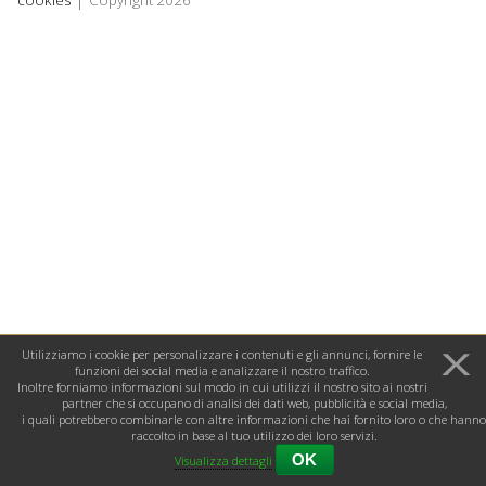
cookies
Copyright 2026
Utilizziamo i cookie per personalizzare i contenuti e gli annunci, fornire le
funzioni dei social media e analizzare il nostro traffico.
Inoltre forniamo informazioni sul modo in cui utilizzi il nostro sito ai nostri
partner che si occupano di analisi dei dati web, pubblicità e social media,
i quali potrebbero combinarle con altre informazioni che hai fornito loro o che hanno
raccolto in base al tuo utilizzo dei loro servizi.
Visualizza dettagli