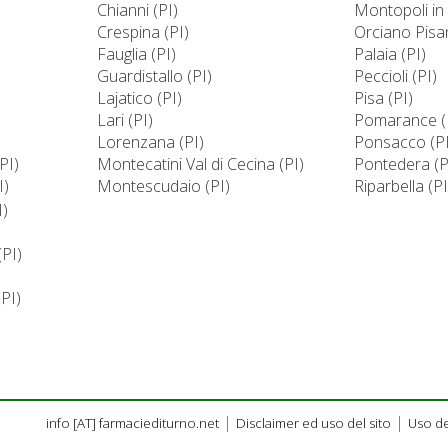
Chianni (PI)
Montopoli in 
Crespina (PI)
Orciano Pisa
Fauglia (PI)
Palaia (PI)
Guardistallo (PI)
Peccioli (PI)
Lajatico (PI)
Pisa (PI)
Lari (PI)
Pomarance (
Lorenzana (PI)
Ponsacco (PI
PI)
Montecatini Val di Cecina (PI)
Pontedera (P
I)
Montescudaio (PI)
Riparbella (PI
I)
(PI)
PI)
|
|
info [AT] farmaciediturno.net
Disclaimer ed uso del sito
Uso de