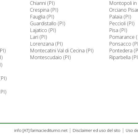
Chianni (PI)
Montopoli in 
Crespina (PI)
Orciano Pisa
Fauglia (PI)
Palaia (PI)
Guardistallo (PI)
Peccioli (PI)
Lajatico (PI)
Pisa (PI)
Lari (PI)
Pomarance (
Lorenzana (PI)
Ponsacco (PI
PI)
Montecatini Val di Cecina (PI)
Pontedera (P
I)
Montescudaio (PI)
Riparbella (PI
I)
(PI)
PI)
|
|
info [AT] farmaciediturno.net
Disclaimer ed uso del sito
Uso de