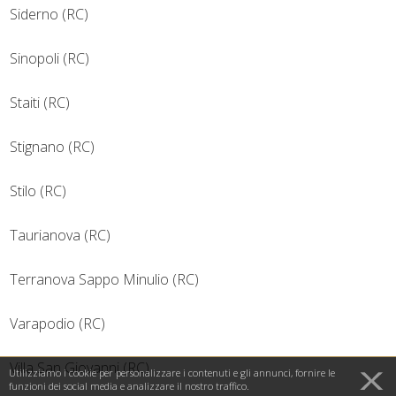
Siderno (RC)
Sinopoli (RC)
Staiti (RC)
Stignano (RC)
Stilo (RC)
Taurianova (RC)
Terranova Sappo Minulio (RC)
Varapodio (RC)
Villa San Giovanni (RC)
Utilizziamo i cookie per personalizzare i contenuti e gli annunci, fornire le
funzioni dei social media e analizzare il nostro traffico.