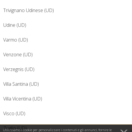
Trivignano Udinese (UD)
Udine (UD)
Varmo (UD)
Venzone (UD)
Verzegnis (UD)
Villa Santina (UD)
Villa Vicentina (UD)
Visco (UD)
Zuglio (UD)
Utilizziamo i cookie per personalizzare i contenuti e gli annunci, fornire le