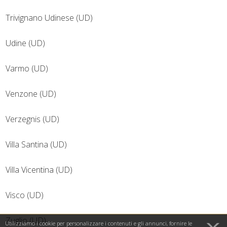
Trivignano Udinese (UD)
Udine (UD)
Varmo (UD)
Venzone (UD)
Verzegnis (UD)
Villa Santina (UD)
Villa Vicentina (UD)
Visco (UD)
Zuglio (UD)
Utilizziamo i cookie per personalizzare i contenuti e gli annunci, fornire le