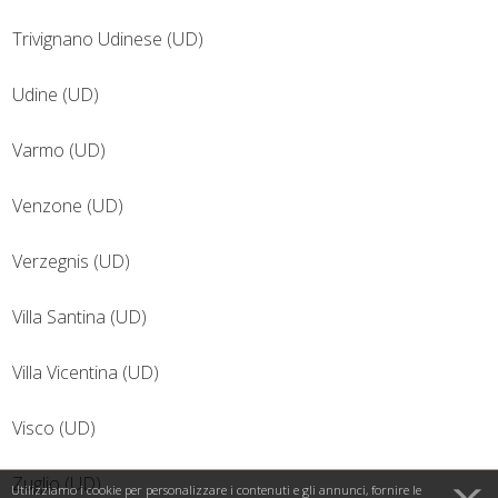
Trivignano Udinese (UD)
Udine (UD)
Varmo (UD)
Venzone (UD)
Verzegnis (UD)
Villa Santina (UD)
Villa Vicentina (UD)
Visco (UD)
Zuglio (UD)
Utilizziamo i cookie per personalizzare i contenuti e gli annunci, fornire le